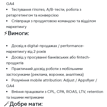
GA4
Тестування гіпотез, A/B-тести, робота з
ретаргетингом та конверсією
Співпраця з продуктовою командою та відділом
маркетингу
⚡
Вимоги:
Досвід в digital-продажах / performance-
маркетингу від 2 років
Досвід у просуванні банківських або fintech-
продуктів
Практичний досвід роботи з мобільними
застосунками (реклама, воронки, аналітика)
Розуміння mobile attribution: Adjust / Appsflyer /
GA4
Вміння працювати з CPL, CPA, ROAS, LTV, retention
та іншими метриками
🪄
Добре мати: